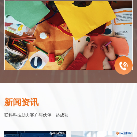
智慧医院
企业服务
智慧零售
智慧政务
联科智慧医院网站集群系统是联科科技集20年为众多医院机构服务的经
联科科技致力于为中国的成长型企业提供电子商务整体解决方案。从网站
联科.迎客精灵小程序系统——企业运营得力工具
联科科技以实现智慧政务为目标，以政务服务平台为核心基础，以公共服
验，同时结合大量市场调研数据，帮助医院塑造良好的整体形象，同时建
建设开发、微信小程序开发、网络购物商城系统开发、移动电商连锁开店
“迎客精灵小程序商城”是一款基于移动互联网的微信应用服务产品，以时
务普惠化为主要内容，通过互联网的技术、思维与精神，连接互联网世界
新闻资讯
立完善的网络医疗服务体系。联科先后与温州医科大学附属眼视光医院、
平台开发到网络营销整合服务，始终围绕企业发展过程中对销售力提升的
下最热门的互动应用微信为媒介，配合微信支付功能，实现商家与客户的
与现实世界，实现政府组织结构的优化改善和办事流程的精简调整，构建
温州医科大学附属第二医院、教育部近视防控与诊治工程研究中心、浙江
需求，进行持续的服务创新和产品研发。
在线互动，即时推送最新商品信息给微信用户，实现微信在线的购物功
集约化、高效化、数字化的治理模式与运行模式，通过新的模式、场景、
联科科技助力客户与伙伴一起成功
省儿童青少年近视防控工作指导中心 、眼视光学和视觉科学国家重点实验
能。
与治理方式，向社会大众提供政务优化后的管理与服务。
室、中国眼谷、温州市中心医院、温州康宁医院、温州市和平国际医院、
行业实践
瑞安市人民医院等行业精英企业合作，积极探索和实践医院互联网应用。
行业实践
行业实践