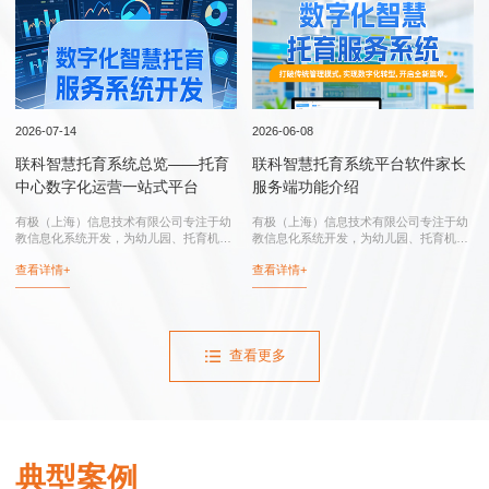
行业实践
2026-07-14
2026-06-08
联科智慧托育系统总览——托育
联科智慧托育系统平台软件家长
中心数字化运营一站式平台
服务端功能介绍
有极（上海）信息技术有限公司专注于幼
有极（上海）信息技术有限公司专注于幼
教信息化系统开发，为幼儿园、托育机
教信息化系统开发，为幼儿园、托育机
构、托育综合服务中心、卫健委和妇幼保
构、托育综合服务中心、卫健委和妇幼保
查看详情+
查看详情+
健院提供：联科智慧托育系统、联科智慧
健院提供：智慧托育系统、智慧托育信息
托育信息平台、托育综合服务中心信息化
平台、托育综合服务中心信息化系统、幼
系统...
儿园...
查看更多
典型案例