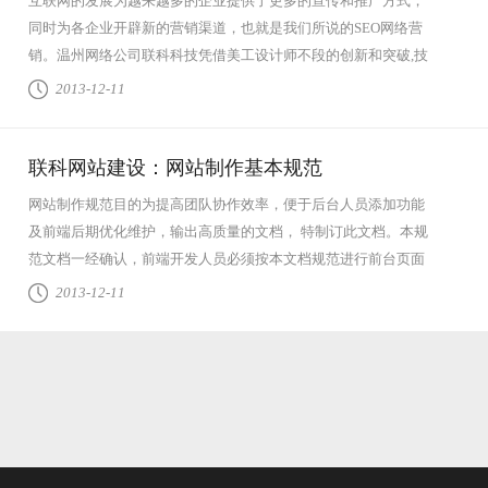
互联网的发展为越来越多的企业提供了更多的宣传和推广方式，
同时为各企业开辟新的营销渠道，也就是我们所说的SEO网络营
销。温州网络公司联科科技凭借美工设计师不段的创新和突破,技
术人员的多年实...
查看全文
2013-12-11
联科网站建设：网站制作基本规范
网站制作规范目的为提高团队协作效率，便于后台人员添加功能
及前端后期优化维护，输出高质量的文档， 特制订此文档。本规
范文档一经确认，前端开发人员必须按本文档规范进行前台页面
开发，本文档...
查看全文
2013-12-11