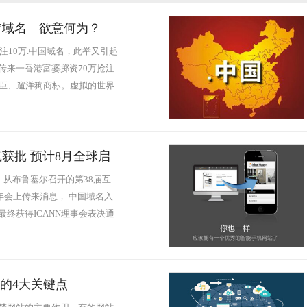
国”域名 欲意何为？
注10万.中国域名，此举又引起
传来一香港富婆掷资70万抢注
庄臣、遛洋狗商标。虚拟的世界
式获批 预计8月全球启
5日，从布鲁塞尔召开的第38届互
)年会上传来消息，.中国域名入
终获得ICANN理事会表决通
的4大关键点