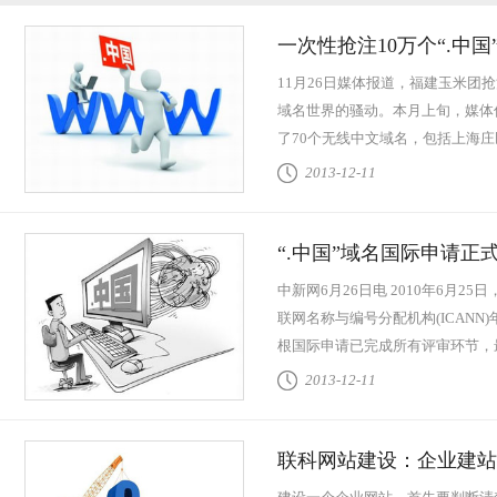
一次性抢注10万个“.中
11月26日媒体报道，福建玉米团抢
域名世界的骚动。本月上旬，媒体
了70个无线中文域名，包括上海
里蕴含着不虚...
查看全文
2013-12-11
“.中国”域名国际申请正
用
中新网6月26日电 2010年6月2
联网名称与编号分配机构(ICANN
根国际申请已完成所有评审环节，最
过。这意味着.中...
查看全文
2013-12-11
联科网站建设：企业建站