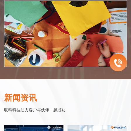
智慧医院
企业服务
智慧零售
智慧政务
联科智慧医院网站集群系统是联科科技集20年为众多医院机构服务的经
联科科技致力于为中国的成长型企业提供电子商务整体解决方案。从网站
联科.迎客精灵小程序系统——企业运营得力工具
联科科技以实现智慧政务为目标，以政务服务平台为核心基础，以公共服
验，同时结合大量市场调研数据，帮助医院塑造良好的整体形象，同时建
建设开发、微信小程序开发、网络购物商城系统开发、移动电商连锁开店
“迎客精灵小程序商城”是一款基于移动互联网的微信应用服务产品，以时
务普惠化为主要内容，通过互联网的技术、思维与精神，连接互联网世界
新闻资讯
立完善的网络医疗服务体系。联科先后与温州医科大学附属眼视光医院、
平台开发到网络营销整合服务，始终围绕企业发展过程中对销售力提升的
下最热门的互动应用微信为媒介，配合微信支付功能，实现商家与客户的
与现实世界，实现政府组织结构的优化改善和办事流程的精简调整，构建
温州医科大学附属第二医院、教育部近视防控与诊治工程研究中心、浙江
需求，进行持续的服务创新和产品研发。
在线互动，即时推送最新商品信息给微信用户，实现微信在线的购物功
集约化、高效化、数字化的治理模式与运行模式，通过新的模式、场景、
联科科技助力客户与伙伴一起成功
省儿童青少年近视防控工作指导中心 、眼视光学和视觉科学国家重点实验
能。
与治理方式，向社会大众提供政务优化后的管理与服务。
室、中国眼谷、温州市中心医院、温州康宁医院、温州市和平国际医院、
行业实践
瑞安市人民医院等行业精英企业合作，积极探索和实践医院互联网应用。
行业实践
行业实践