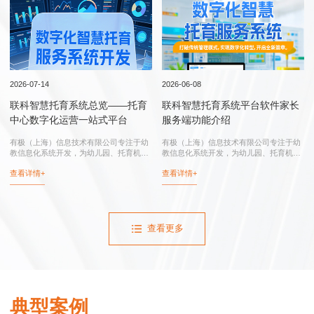
行业实践
2026-07-14
2026-06-08
联科智慧托育系统总览——托育
联科智慧托育系统平台软件家长
中心数字化运营一站式平台
服务端功能介绍
有极（上海）信息技术有限公司专注于幼
有极（上海）信息技术有限公司专注于幼
教信息化系统开发，为幼儿园、托育机
教信息化系统开发，为幼儿园、托育机
构、托育综合服务中心、卫健委和妇幼保
构、托育综合服务中心、卫健委和妇幼保
查看详情+
查看详情+
健院提供：联科智慧托育系统、联科智慧
健院提供：智慧托育系统、智慧托育信息
托育信息平台、托育综合服务中心信息化
平台、托育综合服务中心信息化系统、幼
系统...
儿园...
查看更多
典型案例