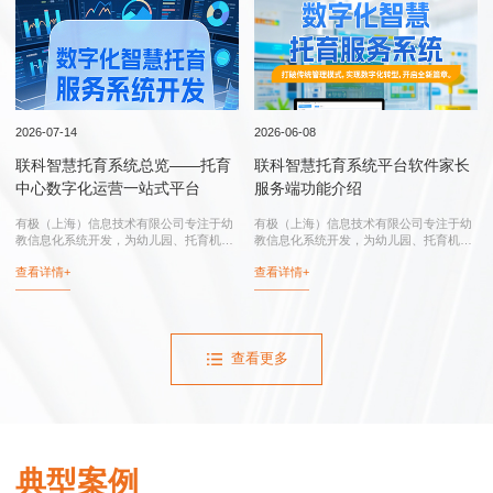
行业实践
2026-07-14
2026-06-08
联科智慧托育系统总览——托育
联科智慧托育系统平台软件家长
中心数字化运营一站式平台
服务端功能介绍
有极（上海）信息技术有限公司专注于幼
有极（上海）信息技术有限公司专注于幼
教信息化系统开发，为幼儿园、托育机
教信息化系统开发，为幼儿园、托育机
构、托育综合服务中心、卫健委和妇幼保
构、托育综合服务中心、卫健委和妇幼保
查看详情+
查看详情+
健院提供：联科智慧托育系统、联科智慧
健院提供：智慧托育系统、智慧托育信息
托育信息平台、托育综合服务中心信息化
平台、托育综合服务中心信息化系统、幼
系统...
儿园...
查看更多
典型案例