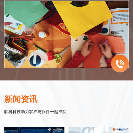
智慧医院
企业服务
智慧零售
智慧政务
联科智慧医院网站集群系统是联科科技集20年为众多医院机构服务的经
联科科技致力于为中国的成长型企业提供电子商务整体解决方案。从网站
联科.迎客精灵小程序系统——企业运营得力工具
联科科技以实现智慧政务为目标，以政务服务平台为核心基础，以公共服
验，同时结合大量市场调研数据，帮助医院塑造良好的整体形象，同时建
建设开发、微信小程序开发、网络购物商城系统开发、移动电商连锁开店
“迎客精灵小程序商城”是一款基于移动互联网的微信应用服务产品，以时
务普惠化为主要内容，通过互联网的技术、思维与精神，连接互联网世界
新闻资讯
立完善的网络医疗服务体系。联科先后与温州医科大学附属眼视光医院、
平台开发到网络营销整合服务，始终围绕企业发展过程中对销售力提升的
下最热门的互动应用微信为媒介，配合微信支付功能，实现商家与客户的
与现实世界，实现政府组织结构的优化改善和办事流程的精简调整，构建
温州医科大学附属第二医院、教育部近视防控与诊治工程研究中心、浙江
需求，进行持续的服务创新和产品研发。
在线互动，即时推送最新商品信息给微信用户，实现微信在线的购物功
集约化、高效化、数字化的治理模式与运行模式，通过新的模式、场景、
联科科技助力客户与伙伴一起成功
省儿童青少年近视防控工作指导中心 、眼视光学和视觉科学国家重点实验
能。
与治理方式，向社会大众提供政务优化后的管理与服务。
室、中国眼谷、温州市中心医院、温州康宁医院、温州市和平国际医院、
行业实践
瑞安市人民医院等行业精英企业合作，积极探索和实践医院互联网应用。
行业实践
行业实践