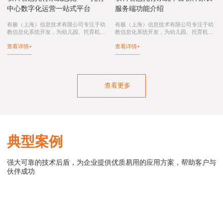
中心数字化运营一站式平台
服务端功能介绍
有极（上海）信息技术有限公司专注于幼
有极（上海）信息技术有限公司专注于幼
教信息化系统开发，为幼儿园、托育机
教信息化系统开发，为幼儿园、托育机
构、托育综合服务中心、卫健委和妇幼保
构、托育综合服务中心、卫健委和妇幼保
查看详情+
查看详情+
健院提供：联科智慧托育系统、联科智慧
健院提供：智慧托育系统、智慧托育信息
托育信息平台、托育综合服务中心信息化
平台、托育综合服务中心信息化系统、幼
系统...
儿园...
查看更多
典型案例
强大可靠的技术后盾，为企业提供优质易用的应用方案，帮助客户与
伙伴成功