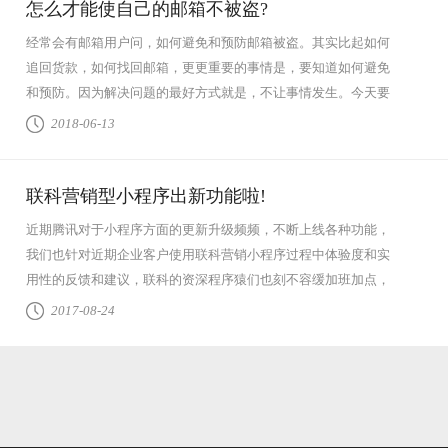
怎么才能使自己的邮箱不被盗?
经常会有邮箱用户问，如何避免和预防邮箱被盗。其实比起如何
追回货款，如何找回邮箱，更更重要的事情是，要知道如何避免
和预防。因为解决问题的最好方式就是，不让事情发生。今天要
教大家的就是这...
查看全文
2018-06-13
联科营销型小程序出新功能啦!
近期腾讯对于小程序方面的更新升级频频，不断上线各种功能，
我们也针对近期企业客户使用联科营销小程序过程中体验度和实
用性的反馈和建议，联科的资深程序猿们也刻不容缓加班加点，
我们进行了7大...
查看全文
2017-08-24