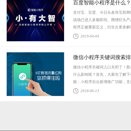
百度智能小程序是什么？2
在哪里？
支付宝、百度、今日头条等互联网
战场已进入多极阶段。围绕巨头产
程序正被重新定义，衍生出更多解
基础建设进阶迈...
查看全文
2019-04-04
微信小程序关键词搜索排
将越来越规范强大！
微信小程序关键词入口关闭了！那
什么影响呢？首先，大家先了解下
能：小程序后台新增推广功能，支
定义关键词。 ...
查看全文
2018-06-13