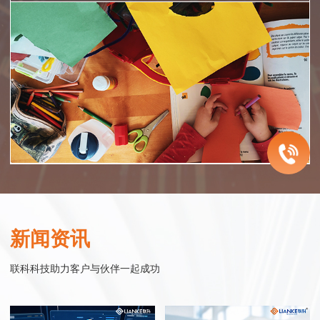
智慧医院
企业服务
智慧零售
智慧政务
联科智慧医院网站集群系统是联科科技集20年为众多医院机构服务的经
联科科技致力于为中国的成长型企业提供电子商务整体解决方案。从网站
联科.迎客精灵小程序系统——企业运营得力工具
联科科技以实现智慧政务为目标，以政务服务平台为核心基础，以公共服
验，同时结合大量市场调研数据，帮助医院塑造良好的整体形象，同时建
建设开发、微信小程序开发、网络购物商城系统开发、移动电商连锁开店
“迎客精灵小程序商城”是一款基于移动互联网的微信应用服务产品，以时
务普惠化为主要内容，通过互联网的技术、思维与精神，连接互联网世界
新闻资讯
立完善的网络医疗服务体系。联科先后与温州医科大学附属眼视光医院、
平台开发到网络营销整合服务，始终围绕企业发展过程中对销售力提升的
下最热门的互动应用微信为媒介，配合微信支付功能，实现商家与客户的
与现实世界，实现政府组织结构的优化改善和办事流程的精简调整，构建
温州医科大学附属第二医院、教育部近视防控与诊治工程研究中心、浙江
需求，进行持续的服务创新和产品研发。
在线互动，即时推送最新商品信息给微信用户，实现微信在线的购物功
集约化、高效化、数字化的治理模式与运行模式，通过新的模式、场景、
联科科技助力客户与伙伴一起成功
省儿童青少年近视防控工作指导中心 、眼视光学和视觉科学国家重点实验
能。
与治理方式，向社会大众提供政务优化后的管理与服务。
室、中国眼谷、温州市中心医院、温州康宁医院、温州市和平国际医院、
行业实践
瑞安市人民医院等行业精英企业合作，积极探索和实践医院互联网应用。
行业实践
行业实践