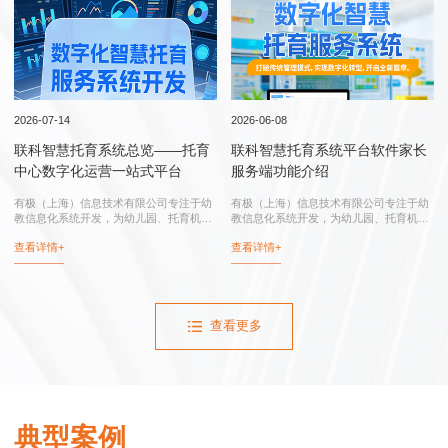
行业实践
2026-07-14
2026-06-08
联科智慧托育系统总览——托育
联科智慧托育系统平台软件家长
中心数字化运营一站式平台
服务端功能介绍
有极（上海）信息技术有限公司专注于幼
有极（上海）信息技术有限公司专注于幼
教信息化系统开发，为幼儿园、托育机
教信息化系统开发，为幼儿园、托育机
构、托育综合服务中心、卫健委和妇幼保
构、托育综合服务中心、卫健委和妇幼保
查看详情+
查看详情+
健院提供：联科智慧托育系统、联科智慧
健院提供：智慧托育系统、智慧托育信息
托育信息平台、托育综合服务中心信息化
平台、托育综合服务中心信息化系统、幼
系统...
儿园...
查看更多
典型案例