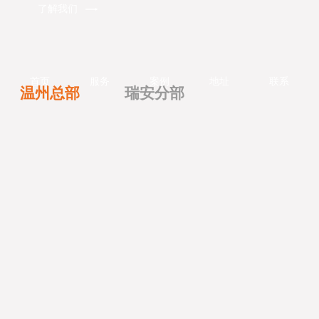
了解我们
温州总部
瑞安分部
温州市汤家桥路66号中福大厦B单元201室
公司地址
0577-88993377
热线电话
SUPPORT@LIANKE.CN
邮箱地址