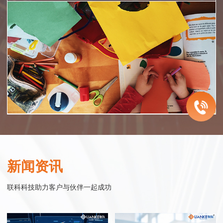
智慧医院
企业服务
智慧零售
智慧政务
联科智慧医院网站集群系统是联科科技集20年为众多医院机构服务的经
联科科技致力于为中国的成长型企业提供电子商务整体解决方案。从网站
联科.迎客精灵小程序系统——企业运营得力工具
联科科技以实现智慧政务为目标，以政务服务平台为核心基础，以公共服
验，同时结合大量市场调研数据，帮助医院塑造良好的整体形象，同时建
建设开发、微信小程序开发、网络购物商城系统开发、移动电商连锁开店
“迎客精灵小程序商城”是一款基于移动互联网的微信应用服务产品，以时
务普惠化为主要内容，通过互联网的技术、思维与精神，连接互联网世界
新闻资讯
立完善的网络医疗服务体系。联科先后与温州医科大学附属眼视光医院、
平台开发到网络营销整合服务，始终围绕企业发展过程中对销售力提升的
下最热门的互动应用微信为媒介，配合微信支付功能，实现商家与客户的
与现实世界，实现政府组织结构的优化改善和办事流程的精简调整，构建
温州医科大学附属第二医院、教育部近视防控与诊治工程研究中心、浙江
需求，进行持续的服务创新和产品研发。
在线互动，即时推送最新商品信息给微信用户，实现微信在线的购物功
集约化、高效化、数字化的治理模式与运行模式，通过新的模式、场景、
联科科技助力客户与伙伴一起成功
省儿童青少年近视防控工作指导中心 、眼视光学和视觉科学国家重点实验
能。
与治理方式，向社会大众提供政务优化后的管理与服务。
室、中国眼谷、温州市中心医院、温州康宁医院、温州市和平国际医院、
行业实践
瑞安市人民医院等行业精英企业合作，积极探索和实践医院互联网应用。
行业实践
行业实践