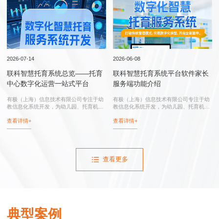
行业实践
2026-07-14
2026-06-08
联科智慧托育系统总览——托育
联科智慧托育系统平台软件家长
中心数字化运营一站式平台
服务端功能介绍
有极（上海）信息技术有限公司专注于幼
有极（上海）信息技术有限公司专注于幼
教信息化系统开发，为幼儿园、托育机
教信息化系统开发，为幼儿园、托育机
构、托育综合服务中心、卫健委和妇幼保
构、托育综合服务中心、卫健委和妇幼保
查看详情+
查看详情+
健院提供：联科智慧托育系统、联科智慧
健院提供：智慧托育系统、智慧托育信息
托育信息平台、托育综合服务中心信息化
平台、托育综合服务中心信息化系统、幼
系统...
儿园...
查看更多
典型案例