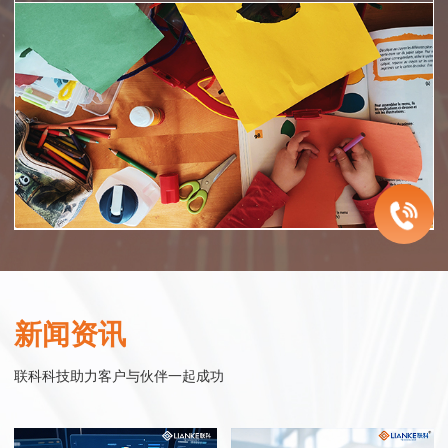
智慧医院
企业服务
智慧零售
智慧政务
联科智慧医院网站集群系统是联科科技集20年为众多医院机构服务的经
联科科技致力于为中国的成长型企业提供电子商务整体解决方案。从网站
联科.迎客精灵小程序系统——企业运营得力工具
联科科技以实现智慧政务为目标，以政务服务平台为核心基础，以公共服
验，同时结合大量市场调研数据，帮助医院塑造良好的整体形象，同时建
建设开发、微信小程序开发、网络购物商城系统开发、移动电商连锁开店
“迎客精灵小程序商城”是一款基于移动互联网的微信应用服务产品，以时
务普惠化为主要内容，通过互联网的技术、思维与精神，连接互联网世界
新闻资讯
立完善的网络医疗服务体系。联科先后与温州医科大学附属眼视光医院、
平台开发到网络营销整合服务，始终围绕企业发展过程中对销售力提升的
下最热门的互动应用微信为媒介，配合微信支付功能，实现商家与客户的
与现实世界，实现政府组织结构的优化改善和办事流程的精简调整，构建
温州医科大学附属第二医院、教育部近视防控与诊治工程研究中心、浙江
需求，进行持续的服务创新和产品研发。
在线互动，即时推送最新商品信息给微信用户，实现微信在线的购物功
集约化、高效化、数字化的治理模式与运行模式，通过新的模式、场景、
联科科技助力客户与伙伴一起成功
省儿童青少年近视防控工作指导中心 、眼视光学和视觉科学国家重点实验
能。
与治理方式，向社会大众提供政务优化后的管理与服务。
室、中国眼谷、温州市中心医院、温州康宁医院、温州市和平国际医院、
行业实践
瑞安市人民医院等行业精英企业合作，积极探索和实践医院互联网应用。
行业实践
行业实践