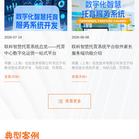
行业实践
2026-07-14
2026-06-08
联科智慧托育系统总览——托育
联科智慧托育系统平台软件家长
中心数字化运营一站式平台
服务端功能介绍
有极（上海）信息技术有限公司专注于幼
有极（上海）信息技术有限公司专注于幼
教信息化系统开发，为幼儿园、托育机
教信息化系统开发，为幼儿园、托育机
构、托育综合服务中心、卫健委和妇幼保
构、托育综合服务中心、卫健委和妇幼保
查看详情+
查看详情+
健院提供：联科智慧托育系统、联科智慧
健院提供：智慧托育系统、智慧托育信息
托育信息平台、托育综合服务中心信息化
平台、托育综合服务中心信息化系统、幼
系统...
儿园...
查看更多
典型案例