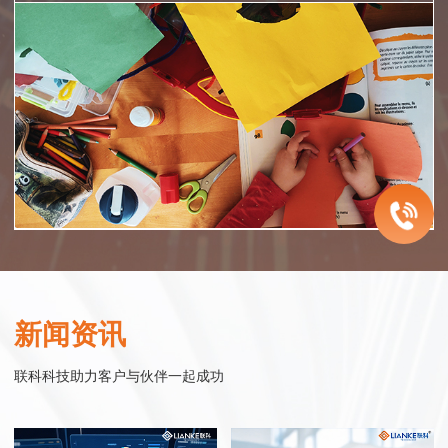
智慧医院
企业服务
智慧零售
智慧政务
联科智慧医院网站集群系统是联科科技集20年为众多医院机构服务的经
联科科技致力于为中国的成长型企业提供电子商务整体解决方案。从网站
联科.迎客精灵小程序系统——企业运营得力工具
联科科技以实现智慧政务为目标，以政务服务平台为核心基础，以公共服
验，同时结合大量市场调研数据，帮助医院塑造良好的整体形象，同时建
建设开发、微信小程序开发、网络购物商城系统开发、移动电商连锁开店
“迎客精灵小程序商城”是一款基于移动互联网的微信应用服务产品，以时
务普惠化为主要内容，通过互联网的技术、思维与精神，连接互联网世界
新闻资讯
立完善的网络医疗服务体系。联科先后与温州医科大学附属眼视光医院、
平台开发到网络营销整合服务，始终围绕企业发展过程中对销售力提升的
下最热门的互动应用微信为媒介，配合微信支付功能，实现商家与客户的
与现实世界，实现政府组织结构的优化改善和办事流程的精简调整，构建
温州医科大学附属第二医院、教育部近视防控与诊治工程研究中心、浙江
需求，进行持续的服务创新和产品研发。
在线互动，即时推送最新商品信息给微信用户，实现微信在线的购物功
集约化、高效化、数字化的治理模式与运行模式，通过新的模式、场景、
联科科技助力客户与伙伴一起成功
省儿童青少年近视防控工作指导中心 、眼视光学和视觉科学国家重点实验
能。
与治理方式，向社会大众提供政务优化后的管理与服务。
室、中国眼谷、温州市中心医院、温州康宁医院、温州市和平国际医院、
行业实践
瑞安市人民医院等行业精英企业合作，积极探索和实践医院互联网应用。
行业实践
行业实践