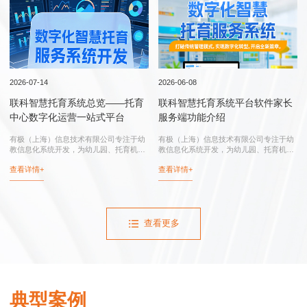
行业实践
2026-07-14
2026-06-08
联科智慧托育系统总览——托育
联科智慧托育系统平台软件家长
中心数字化运营一站式平台
服务端功能介绍
有极（上海）信息技术有限公司专注于幼
有极（上海）信息技术有限公司专注于幼
教信息化系统开发，为幼儿园、托育机
教信息化系统开发，为幼儿园、托育机
构、托育综合服务中心、卫健委和妇幼保
构、托育综合服务中心、卫健委和妇幼保
查看详情+
查看详情+
健院提供：联科智慧托育系统、联科智慧
健院提供：智慧托育系统、智慧托育信息
托育信息平台、托育综合服务中心信息化
平台、托育综合服务中心信息化系统、幼
系统...
儿园...
查看更多
典型案例