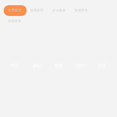
智慧教育
智慧医院
企业服务
智慧零售
智慧政务
智慧教育
智慧医院
企业服务
智慧零售
智慧政务
由联科科技研发打造的智慧教学云平台系统分为四个板块:一、数字化校区
联科智慧医院网站集群系统是联科科技集20年为众多医院机构服务的经
联科科技致力于为中国的成长型企业提供电子商务整体解决方案。从网站
联科.迎客精灵小程序系统——企业运营得力工具
联科科技以实现智慧政务为目标，以政务服务平台为核心基础，以公共服
管理系统；二、智慧测评系统；三、智慧教案系统；四、家园共育系统。
验，同时结合大量市场调研数据，帮助医院塑造良好的整体形象，同时建
建设开发、微信小程序开发、网络购物商城系统开发、移动电商连锁开店
“迎客精灵小程序商城”是一款基于移动互联网的微信应用服务产品，以时
务普惠化为主要内容，通过互联网的技术、思维与精神，连接互联网世界
系统基于百度语音交互、人脸与人体识别、文字识别等多项AI技术，赋能
立完善的网络医疗服务体系。联科先后与温州医科大学附属眼视光医院、
平台开发到网络营销整合服务，始终围绕企业发展过程中对销售力提升的
下最热门的互动应用微信为媒介，配合微信支付功能，实现商家与客户的
与现实世界，实现政府组织结构的优化改善和办事流程的精简调整，构建
软硬件教学产品，实现更好的人机交互体验；同时打造智慧校园，实现校
温州医科大学附属第二医院、教育部近视防控与诊治工程研究中心、浙江
需求，进行持续的服务创新和产品研发。
在线互动，即时推送最新商品信息给微信用户，实现微信在线的购物功
集约化、高效化、数字化的治理模式与运行模式，通过新的模式、场景、
园安全、校内考勤等关键场景升级，提升校园安全和体验，降低管理成
省儿童青少年近视防控工作指导中心 、眼视光学和视觉科学国家重点实验
能。
与治理方式，向社会大众提供政务优化后的管理与服务。
本。
室、中国眼谷、温州市中心医院、温州康宁医院、温州市和平国际医院、
行业实践
瑞安市人民医院等行业精英企业合作，积极探索和实践医院互联网应用。
行业实践
行业实践
行业实践
行业实践