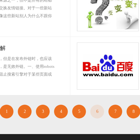
来源之一，但不是所有的站都
交换友情链接。对于一些新站
像这些新站别人为什么不跟你
解
，但是在发布外链时，也应该
无效外链。一、使用robots
起到阻止搜索引擎对于某些页面或
1
2
3
4
5
6
7
8