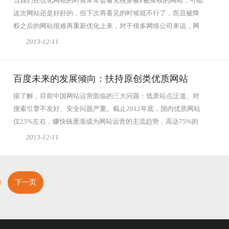
当我们在优化网站的时候常常会看见很多被k被降权的网站，可能
这次网站还是好好的，但下次再看见的时候就不行了，而且被降
权之后的网站很难再重新优化上来，对于很多网络公司来说，网
站被降权是很...
查看全文
2013-12-11
百度未来的发展倾向：扶持原创类优质网站
据了解，目前中国网站运营面临的三大问题：低质站点泛滥、对
搜索引擎不友好、安全问题严重。截止2012年底，国内优质网站
仅25%左右，赚快钱逐渐成为网站运营的主流趋势，高达75%的
低质站点严重挤占...
查看全文
2013-12-11
下一页