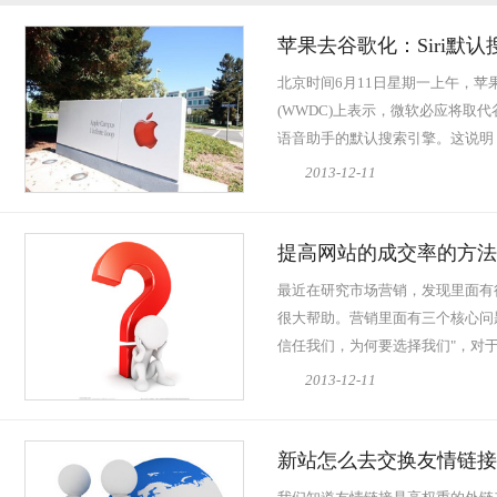
苹果去谷歌化：Siri默
北京时间6月11日星期一上午，苹
(WWDC)上表示，微软必应将取代谷歌，
语音助手的默认搜索引擎。这说明，
向Siri语音助手提问...
查看全文
2013-12-11
提高网站的成交率的方法
最近在研究市场营销，发现里面有
很大帮助。营销里面有三个核心问
信任我们，为何要选择我们"，对
问...
查看全文
2013-12-11
新站怎么去交换友情链接