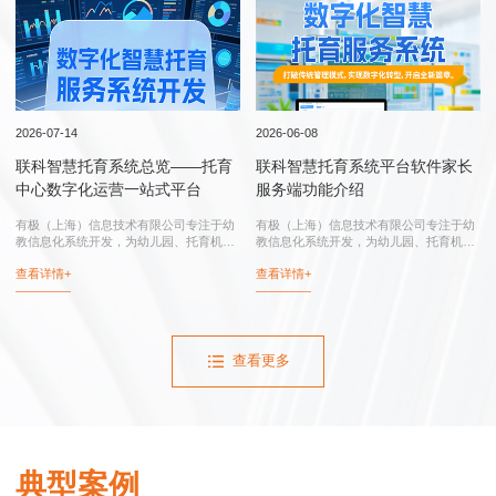
行业实践
2026-07-14
2026-06-08
联科智慧托育系统总览——托育
联科智慧托育系统平台软件家长
中心数字化运营一站式平台
服务端功能介绍
有极（上海）信息技术有限公司专注于幼
有极（上海）信息技术有限公司专注于幼
教信息化系统开发，为幼儿园、托育机
教信息化系统开发，为幼儿园、托育机
构、托育综合服务中心、卫健委和妇幼保
构、托育综合服务中心、卫健委和妇幼保
查看详情+
查看详情+
健院提供：联科智慧托育系统、联科智慧
健院提供：智慧托育系统、智慧托育信息
托育信息平台、托育综合服务中心信息化
平台、托育综合服务中心信息化系统、幼
系统...
儿园...
查看更多
典型案例